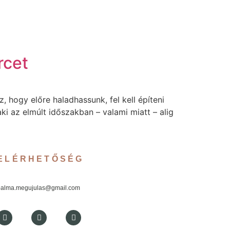
rcet
 hogy előre haladhassunk, fel kell építeni
ki az elmúlt időszakban – valami miatt – alig
ELÉRHETŐSÉG
palma.megujulas@gmail.com