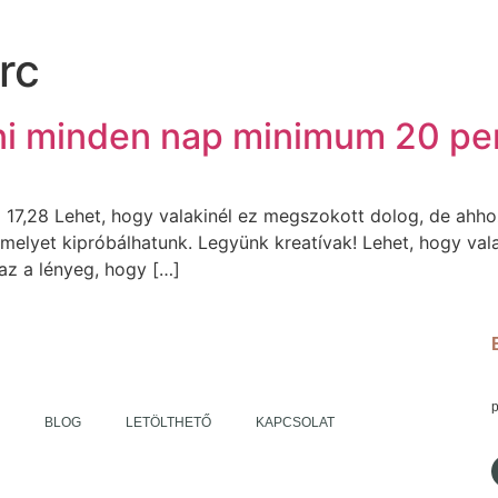
rc
i minden nap minimum 20 pe
7,28 Lehet, hogy valakinél ez megszokott dolog, de ahhoz,
, melyet kipróbálhatunk. Legyünk kreatívak! Lehet, hogy vala
az a lényeg, hogy […]
K
BLOG
LETÖLTHETŐ
KAPCSOLAT