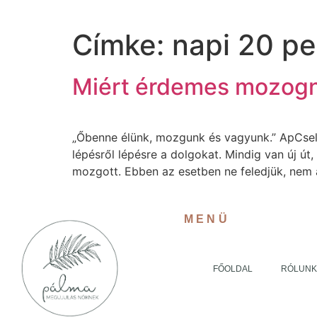
Címke:
napi 20 pe
Miért érdemes mozogn
„Őbenne élünk, mozgunk és vagyunk.” ApCsel 1
lépésről lépésre a dolgokat. Mindig van új út
mozgott. Ebben az esetben ne feledjük, nem 
MENÜ
FŐOLDAL
RÓLUN