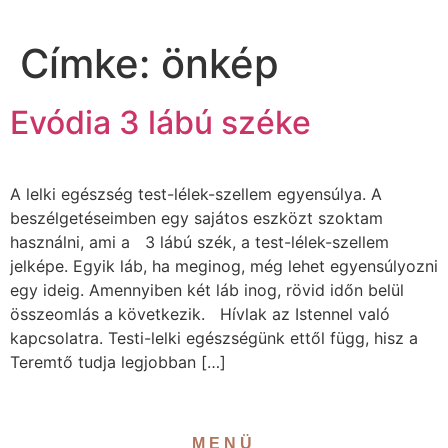
Címke:
önkép
Evódia 3 lábú széke
A lelki egészség test-lélek-szellem egyensúlya. A
beszélgetéseimben egy sajátos eszközt szoktam
használni, ami a 3 lábú szék, a test-lélek-szellem
jelképe. Egyik láb, ha meginog, még lehet egyensúlyozni
egy ideig. Amennyiben két láb inog, rövid időn belül
összeomlás a következik. Hívlak az Istennel való
kapcsolatra. Testi-lelki egészségünk ettől függ, hisz a
Teremtő tudja legjobban […]
MENÜ