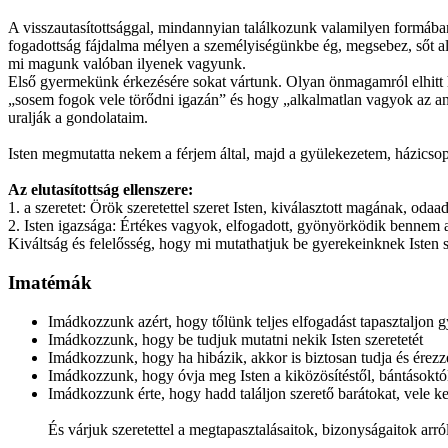
A visszautasítottsággal, mindannyian találkozunk valamilyen formába
fogadottság fájdalma mélyen a személyiségünkbe ég, megsebez, sőt al
mi magunk valóban ilyenek vagyunk.
Első gyermekünk érkezésére sokat vártunk. Olyan önmagamról elhitt
„sosem fogok vele törődni igazán” és hogy „alkalmatlan vagyok az an
uralják a gondolataim.
Isten megmutatta nekem a férjem által, majd a gyülekezetem, házicsop
Az elutasítottság ellenszere:
1. a szeretet: Örök szeretettel szeret Isten, kiválasztott magának, odaa
2. Isten igazsága: Értékes vagyok, elfogadott, gyönyörködik bennem az
Kiváltság és felelősség, hogy mi mutathatjuk be gyerekeinknek Isten s
Imatémák
Imádkozzunk azért, hogy tőlünk teljes elfogadást tapasztaljon
Imádkozzunk, hogy be tudjuk mutatni nekik Isten szeretetét
Imádkozzunk, hogy ha hibázik, akkor is biztosan tudja és érezz
Imádkozzunk, hogy óvja meg Isten a kiközösítéstől, bántásoktó
Imádkozzunk érte, hogy hadd találjon szerető barátokat, vele
És várjuk szeretettel a megtapasztalásaitok, bizonyságaitok arr