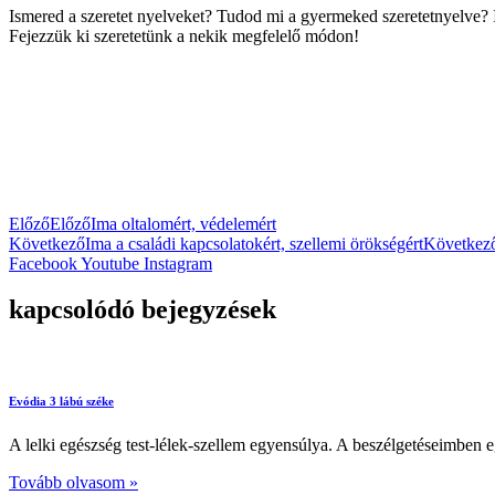
Ismered a szeretet nyelveket? Tudod mi a gyermeked szeretetnyelve? It
Fejezzük ki szeretetünk a nekik megfelelő módon!
Előző
Előző
Ima oltalomért, védelemért
Következő
Ima a családi kapcsolatokért, szellemi örökségért
Következ
Facebook
Youtube
Instagram
kapcsolódó bejegyzések
Evódia 3 lábú széke
A lelki egészség test-lélek-szellem egyensúlya. A beszélgetéseimben 
Tovább olvasom »