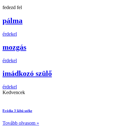
fedezd fel
pálma
érdekel
mozgás
érdekel
imádkozó szülő
érdekel
Kedvencek
Evódia 3 lábú széke
Tovább olvasom »