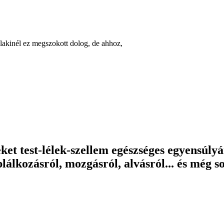
akinél ez megszokott dolog, de ahhoz,
eket test-lélek-szellem egészséges egyensúly
lálkozásról, mozgásról, alvásról... és még s