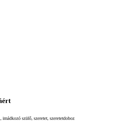
áért
a
,
imádkozó szülő
,
szeretet
,
szeretetdoboz