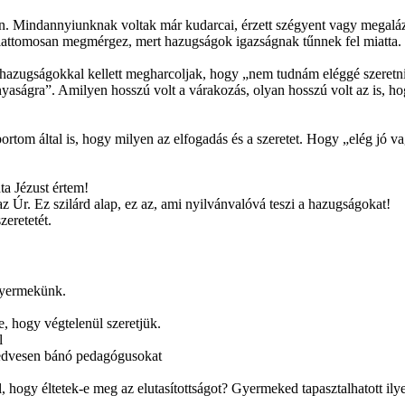
n. Mindannyiunknak voltak már kudarcai, érzett szégyent vagy megaláz
attomosan megmérgez, mert hazugságok igazságnak tűnnek fel miatta. M
 hazugságokkal kellett megharcoljak, hogy „nem tudnám eléggé szeret
yaságra”. Amilyen hosszú volt a várakozás, olyan hosszú volt az is, h
ortom által is, hogy milyen az elfogadás és a szeretet. Hogy „elég jó 
dta Jézust értem!
 Úr. Ez szilárd alap, ez az, ami nyilvánvalóvá teszi a hazugságokat!
zeretetét.
 gyermekünk.
e, hogy végtelenül szeretjük.
l
 kedvesen bánó pedagógusokat
ól, hogy éltetek-e meg az elutasítottságot? Gyermeked tapasztalhatott il