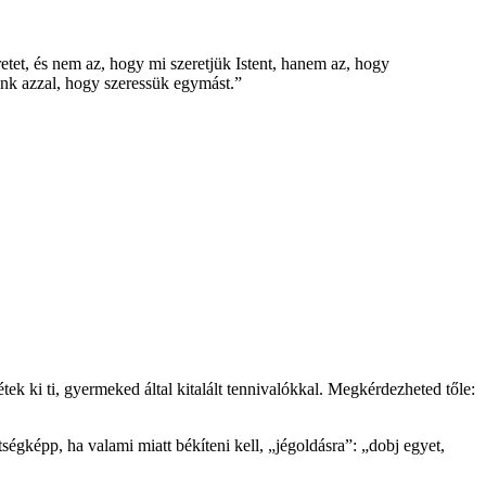
retet, és nem az, hogy mi szeretjük Istent, hanem az, hogy
ozunk azzal, hogy szeressük egymást.”
étek ki ti, gyermeked által kitalált tennivalókkal. Megkérdezheted tőle:
tségképp, ha valami miatt békíteni kell, „jégoldásra”: „dobj egyet,