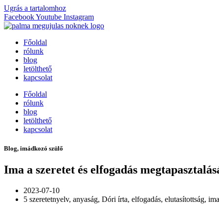
Ugrás a tartalomhoz
Facebook
Youtube
Instagram
Főoldal
rólunk
blog
letölthető
kapcsolat
Főoldal
rólunk
blog
letölthető
kapcsolat
Blog
,
imádkozó szülő
Ima a szeretet és elfogadás megtapasztalás
2023-07-10
5 szeretetnyelv
,
anyaság
,
Dóri írta
,
elfogadás
,
elutasítottság
,
im