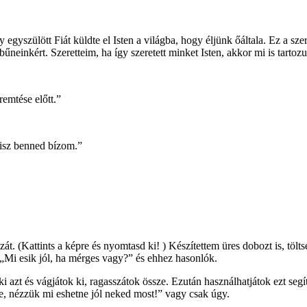
 egyszülött Fiát küldte el Isten a világba, hogy éljünk őáltala. Ez a sze
l bűneinkért. Szeretteim, ha így szeretett minket Isten, akkor mi is tart
emtése előtt.”
hisz benned bízom.”
át. (Kattints a képre és nyomtasd ki! ) Készítettem üres dobozt is, tölts
„Mi esik jól, ha mérges vagy?” és ehhez hasonlók.
i azt és vágjátok ki, ragasszátok össze. Ezután használhatjátok ezt segí
re, nézzük mi eshetne jól neked most!” vagy csak úgy.