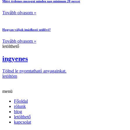
Miért érdemes mozogni minden nap minimum 20 percet
Tovább olvasom »
Hogyan váljak imádkozó szülővé?
Tovább olvasom »
letölthető
ingyenes
Töltsd le nyomtatható anyagainkat.
letöltöm
menü
Főoldal
rólunk
blog
letölthető
kapcsolat