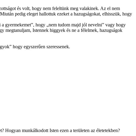
ottságot és volt, hogy nem feleltünk meg valakinek. Az el nem
iután pedig eleget hallottuk ezeket a hazugságokat, elhisszük, hogy
ni a gyermekemet”, hogy „nem tudom majd jól nevelni” vagy hogy
ogy megtanuljam, Istennek higgyek és ne a félelmek, hazugságok
vagyok” hogy egyszerűen szeressenek.
yet? Hogyan munkálkodott Isten ezen a területen az életetekben?