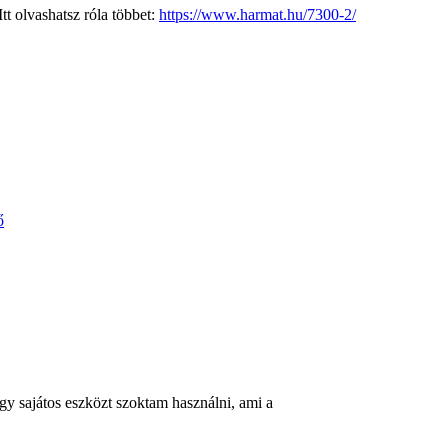
t olvashatsz róla többet:
https://www.harmat.hu/7300-2/
ő
egy sajátos eszközt szoktam használni, ami a