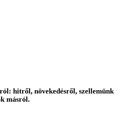
áról: hitről, növekedésről, szellemünk
ok másról.