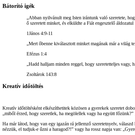
Bátorító igék
„Abban nyilvánult meg Isten irántunk való szeretete, hogy
ő szeretett minket, és elküldte a Fiát engesztelő áldozatu
1János 4:9-11
„Mert őbenne kiválasztott minket magának már a világ ter
Efézus 1:4
„Hadd halljam minden reggel, hogy szeretetteljes vagy, 
‭‭Zsoltárok‬ ‭143:8‬
Kreatív időtöltés
Kreatív időtöltésként elkészíthetitek közösen a gyerekek szeretet doboz
„miből érzed, hogy szeretlek, ha megölellek vagy ha együtt főzünk?” 
Ha már látod, hogy van egy igazán rá jellemző szeretetnyelv, válaszd k
nézzük, el tudjuk-e űzni a haragod?!” vagy ha rossz napja van: „Gye